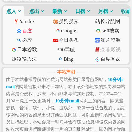
看（建议大家请以爱站数据为准），如果要查看该站
更多搜索的索引信息，可以点击
点入
点出
最新
日榜
“搜狗索引”
月榜
“百度索
收藏
引”
“360索引”
进入查看。
10分钟email
的价值评估涉及
Yandex
搜狗搜索
站长导航网
到的因素有访问速度、搜索引擎收录、网站权重、索
百度
Google
360搜索
引量、内容质量和数量、上线时长、用户体验和粘度
必应
今日头条
淘片资源
等，如果需要全面准确评估该网站的价值比较困难，
日本谷歌
360导航
奈菲影视
因为一些确切的私密数据则需要找该网站管理员进行
如实提供，比如该站的IP数、PV数、UV数、会话数、
冰凌输入法
Bing
百度网盘
跳出率、访问时长等！当然，任何一个网站是否值得
抖音
w3school
知乎专栏
—— 本站声明 ——
您去浏览和收藏，还是需要根据您自身的需求以及浏
纳米搜索
Ecosia
脚本之家
由于本站非常导航的性质为网站分类目录导航网站，
10分钟e
览网站的体验和感受来决定，因为只有符合您自己的
mail
的网址链接都来源于网络，对于该外部链接的指向和网站
环球网
北京时间
GitHub
网站才是最好的。
内容是否侵权、抄袭，不由非常导航实际控制。在2024年01
SSLs.com
语文迷
Gitee码云
月08日最近一次更新时，
10分钟email
网页上的内容，除某些
CSDN博客
虎扑篮球
美得云
影视、音乐、软件、小说、游戏外，都属于合法合规的，后期
该网站的内容如果出现其他违规问题，可以直接联系网站管理
员进行处理，本站会第一时间将含有违法信息和侵权内容的网
站收录页面进行断链和进一步的页面删除处理。因为网址导航