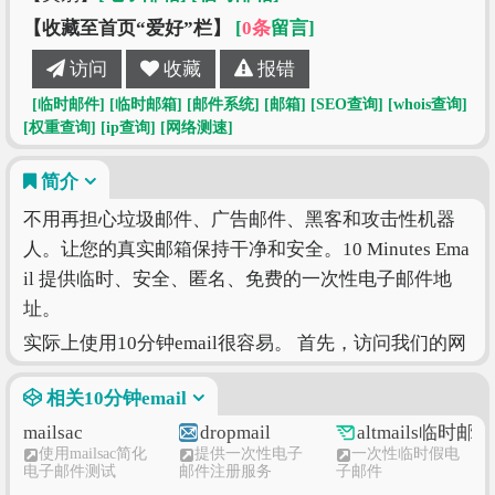
【收藏至首页“爱好”栏】
[
0条
留言]
访问
收藏
报错
[临时邮件]
[临时邮箱]
[邮件系统]
[邮箱]
[SEO查询]
[whois查询]
[权重查询]
[ip查询]
[网络测速]
简介
不用再担心垃圾邮件、广告邮件、黑客和攻击性机器
人。让您的真实邮箱保持干净和安全。10 Minutes Ema
il 提供临时、安全、匿名、免费的一次性电子邮件地
址。
实际上使用10分钟email很容易。 首先，访问我们的网
站 - 10MineMail。在主页上，您将立即获得一个临时
相关10分钟email
生成的邮箱。 没有激活或确认。 单击地址附近的按
钮，复制您的临时电子邮件地址，然后就可以开始使
mailsac
dropmail
altmails临时邮件
使用mailsac简化
提供一次性电子
一次性临时假电
用它了。 所有信件都毫无延迟地收到，收件箱电子邮
电子邮件测试
邮件注册服务
子邮件
件列表位于下方。