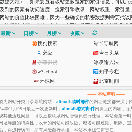
数据为准），如果要查看该站更多搜索的索引信息，可以点
及到的因素有访问速度、搜索引擎收录、网站权重、索引量
网站的价值比较困难，因为一些确切的私密数据则需要找该网
、访问时长等！当然，任何一个网站是否值得您去浏览和收
符合您自己的网站才是最好的。
最新
日榜
月榜
收藏
搜狗搜索
站长导航网
必应
今日头条
奈菲影视
冰凌输入法
w3school
知乎专栏
环球网
北京时间
Gitee码云
CSDN博客
—— 本站声明 ——
质为网站分类目录导航网站，
altmails临时邮件
的网址链接都来源于
24年01月08日最近一次更新时，
altmails临时邮件
网页上的内容，除
现其他违规问题，可以直接联系网站管理员进行处理，本站会第一时
网址导航的特殊性，收录的网站可能改版、域名可能过期、删除、重
后，再进行访问，如有风险自行承担，本站不承担任何责任。