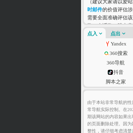
（建议大家请以爱站
时邮件
的价值评估涉
需要全面准确评估该
数、会话数、跳出率
受来决定，因为只有
点入
点出
Yandex
360搜索
360导航
抖音
脚本之家
语文迷
由于本站非常导航的性
常导航实际控制。在20
期该网站的内容如果出
的页面删除处理。因为
整性，请仔细考虑清楚