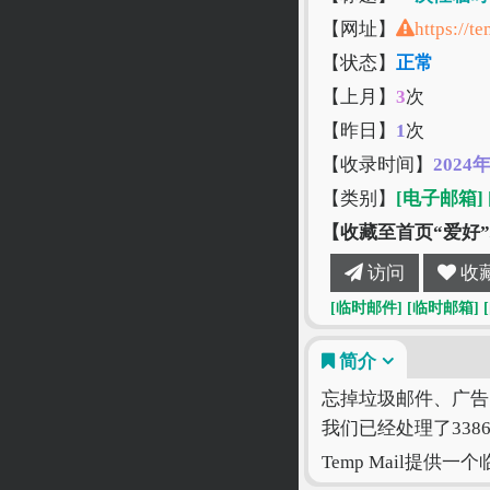
【网址】
https://t
【状态】
正常
【上月】
3
次
【昨日】
1
次
【收录时间】
2024
【类别】
[电子邮箱]
【收藏至首页“爱好
访问
收
[临时邮件]
[临时邮箱]
简介
忘掉垃圾邮件、广告
我们已经处理了338
Temp Mail提供