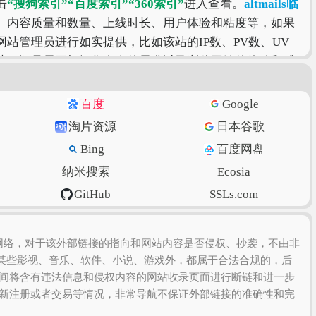
击
“搜狗索引”
“百度索引”
“360索引”
进入查看。
altmails临
、内容质量和数量、上线时长、用户体验和粘度等，如果
站管理员进行如实提供，比如该站的IP数、PV数、UV
藏，还是需要根据您自身的需求以及浏览网站的体验和感
百度
Google
淘片资源
日本谷歌
Bing
百度网盘
纳米搜索
Ecosia
GitHub
SSLs.com
虎扑篮球
美得云
网络，对于该外部链接的指向和网站内容是否侵权、抄袭，不由非
某些影视、音乐、软件、小说、游戏外，都属于合法合规的，后
间将含有违法信息和侵权内容的网站收录页面进行断链和进一步
新注册或者交易等情况，非常导航不保证外部链接的准确性和完