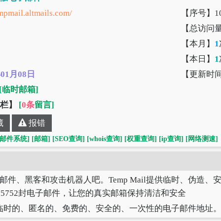
empmail.altmails.com/
【序号】10
【总访问
【本月】
1
【本日】
1
年01月08日
【更新时
[临时邮箱]
”栏】
[
0条
留言]
藏
报错
[邮件系统]
[邮箱]
[SEO查询]
[whois查询]
[权重查询]
[ip查询]
[网络测速]
邮件、黑客和攻击机器人吧。Temp Mail提供临时、伪造
65752封电子邮件，让您的真实邮箱保持清洁和安全
一个临时的、匿名的、免费的、安全的、一次性的电子邮件地址。您可以在fa