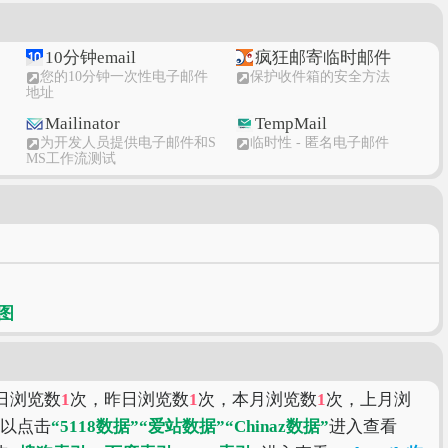
10分钟email
疯狂邮寄临时邮件
您的10分钟一次性电子邮件
保护收件箱的安全方法
地址
Mailinator
TempMail
为开发人员提供电子邮件和S
临时性 - 匿名电子邮件
MS工作流测试
10分钟邮箱
阿里邮箱
10分钟邮件免费匿名临时电
阿里邮箱个人版
子邮件
电
本日浏览数
1
次，昨日浏览数
1
次，本月浏览数
1
次，上月浏
可以点击
“5118数据”
“爱站数据”
“Chinaz数据”
进入查看