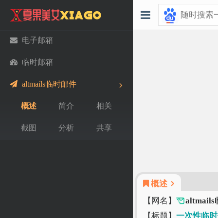
电子邮箱
临时邮箱
altmails临时邮件
概述
简介
相关
截图
分析
共享
概述
【网名】
altmai
【标题】
一次性临时