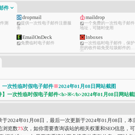
时邮件
dropmail
maildrop
邮件测
提供一次性电子邮件注册服
一个免费的一次性电子邮件
务
地址，可随时使用
EmailOnDeck
Inboxes
免费临时电子邮件
一次性临时电子邮件，保护
您的收件箱免受垃圾邮件的侵
害
24mail
随用随弃
-Mail
查错网24小时临时电子邮箱
在线免费临时邮箱，隐私保
次性临时
护工具
163邮箱
126邮箱
网易免费邮箱 - 中国第一大
126网易免费邮--你的专业
邮件】一次性临时假电子邮件
※
2024年01月08日网站截图
电子邮件服务商
子邮
录于2024年01月08日，最后一次更新于2024年01月08日，
总浏览数
75
次，如你需要查询该站的相关权重和SEO信息，