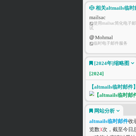
相关altmails临
mailsac
使用mailsac简化电子
试
Mohmal
临时电子邮件服务
GuerrillaMail
[2024年]
缩略图
Disposable Temporary E
Address －Guerrilla一
邮件系统
[2024]
QQ邮箱
登录QQ邮箱
【altmails临时
网站分析
altmails临时邮件
收
览数
3
次，截至今日