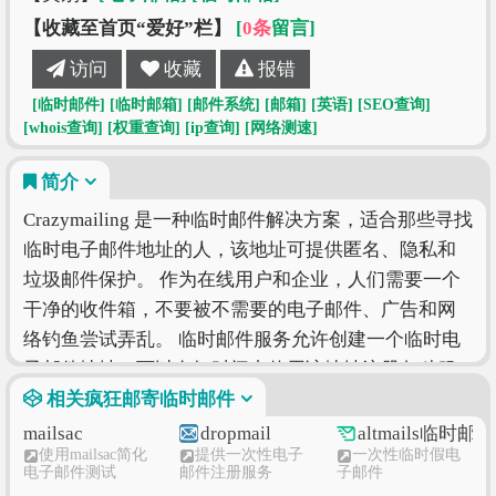
【收藏至首页“爱好”栏】
[
0条
留言]
访问
收藏
报错
[临时邮件]
[临时邮箱]
[邮件系统]
[邮箱]
[英语]
[SEO查询]
[whois查询]
[权重查询]
[ip查询]
[网络测速]
简介
Crazymailing 是一种临时邮件解决方案，适合那些寻找
临时电子邮件地址的人，该地址可提供匿名、隐私和
垃圾邮件保护。 作为在线用户和企业，人们需要一个
干净的收件箱，不要被不需要的电子邮件、广告和网
络钓鱼尝试弄乱。 临时邮件服务允许创建一个临时电
子邮件地址，可以在短时间内使用该地址注册各种服
务、参与在线论坛或进行购买，而无需透露个人信
相关疯狂邮寄临时邮件
息。 临时电子邮件地址会在指定期限后自毁，确保不
mailsac
dropmail
altmails临时邮件
使用mailsac简化
提供一次性电子
一次性临时假电
留下任何痕迹。 享受在线互动的好处，而无需担心垃
电子邮件测试
邮件注册服务
子邮件
圾邮件和隐私泄露。