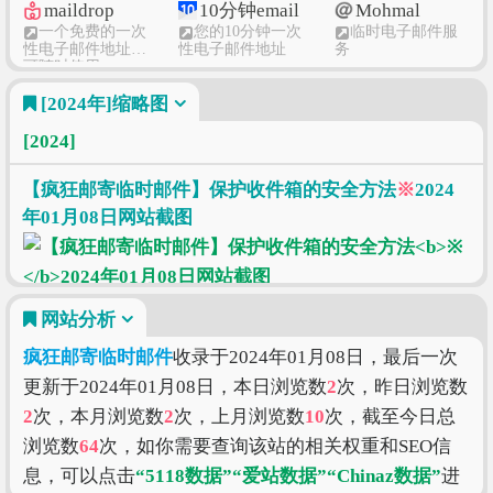
maildrop
10分钟email
Mohmal
临时电子邮件地址是保护您的隐私和避免垃圾邮件的
一个免费的一次
您的10分钟一次
临时电子邮件服
性电子邮件地址，
性电子邮件地址
务
有用工具。 它们易于使用，可以通过任何具有互联网
可随时使用
EmailOnDeck
Inboxes
Mailinator
连接的设备进行访问。 但是，选择信誉良好的提供商
[2024年]
缩略图
免费临时电子邮
一次性临时电子
为开发人员提供
并明智地使用它们以确保您的安全和隐私非常重要。
件
邮件，保护您的收
电子邮件和SMS工
[2024]
件箱免受垃圾邮件
作流测试
如果您正在寻找一种在不暴露个人电子邮件地址的情
TempMail
GuerrillaMail
24mail
的侵害
临时性 - 匿名电
Disposable Tempor
查错网24小时临
况下注册在线服务或下载文件的方法，请考虑使用临
【疯狂邮寄临时邮件】保护收件箱的安全方法
※
2024
子邮件
ary E-Mail Address
时电子邮箱
时电子邮件地址。 通过本文提供的提示和信息，您将
－Guerrilla一次性临
年01月08日网站截图
随用随弃
10分钟邮箱
阿里邮箱
时邮件系统
能够开始使用并充分利用这个有用的工具。
在线免费临时邮
10分钟邮件免费
阿里邮箱个人版
箱，隐私保护工具
匿名临时电子邮件
QQ邮箱
163邮箱
126邮箱
网站分析
登录QQ邮箱
网易免费邮箱 -
126网易免费邮--
中国第一大电子邮
你的专业电子邮
疯狂邮寄临时邮件
收录于2024年01月08日，最后一次
件服务商
更新于2024年01月08日，本日浏览数
2
次，昨日浏览数
2
次，本月浏览数
2
次，上月浏览数
10
次，截至今日总
浏览数
64
次，如你需要查询该站的相关权重和SEO信
息，可以点击
“5118数据”
“爱站数据”
“Chinaz数据”
进