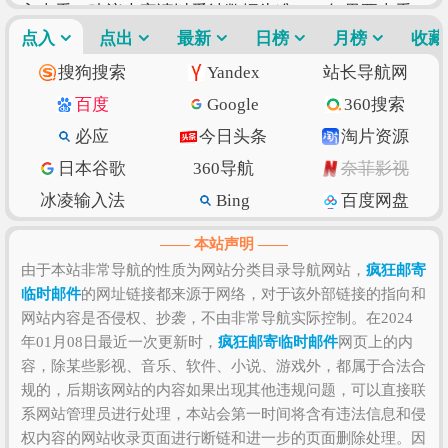
入查看（建议大家请以爱站数据为准），如果要查看
该站更多搜索的索引信息，可以点击
点入
点出
最新
日榜
“搜狗索引”
月榜
“百度
收藏
索引”
“360索引”
进入查看。
疯狂邮寄临时邮件
的价值
搜狗搜索
Yandex
站长导航网
评估涉及到的因素有访问速度、搜索引擎收录、网站
百度
Google
360搜索
权重、索引量、内容质量和数量、上线时长、用户体
必应
今日头条
淘片资源
验和粘度等，如果需要全面准确评估该网站的价值比
日本谷歌
360导航
奈菲影视
较困难，因为一些确切的私密数据则需要找该网站管
理员进行如实提供，比如该站的IP数、PV数、UV数、
冰凌输入法
Bing
百度网盘
会话数、跳出率、访问时长等！当然，任何一个网站
抖音
w3school
知乎专栏
—— 本站声明 ——
是否值得您去浏览和收藏，还是需要根据您自身的需
纳米搜索
Ecosia
脚本之家
由于本站非常导航的性质为网站分类目录导航网站，
疯狂邮寄
求以及浏览网站的体验和感受来决定，因为只有符合
临时邮件
的网址链接都来源于网络，对于该外部链接的指向和
环球网
北京时间
GitHub
您自己的网站才是最好的。
网站内容是否侵权、抄袭，不由非常导航实际控制。在2024
SSLs.com
语文迷
Gitee码云
年01月08日最近一次更新时，
疯狂邮寄临时邮件
网页上的内
CSDN博客
虎扑篮球
美得云
容，除某些影视、音乐、软件、小说、游戏外，都属于合法合
规的，后期该网站的内容如果出现其他违规问题，可以直接联
系网站管理员进行处理，本站会第一时间将含有违法信息和侵
权内容的网站收录页面进行断链和进一步的页面删除处理。因